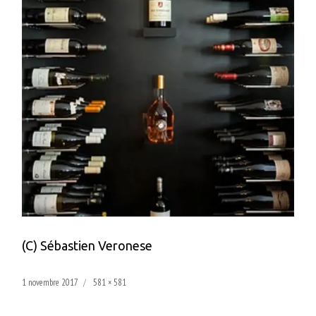
(C) Sébastien Veronese
Publié
Taille
1 novembre 2017
581 × 581
le
réelle