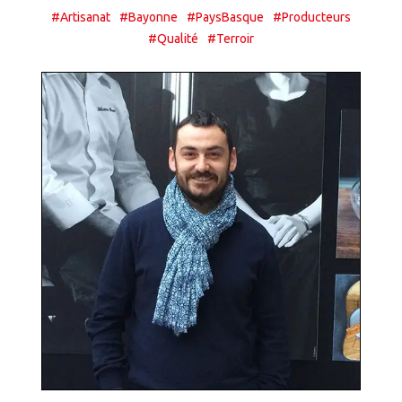
#Artisanat
#Bayonne
#PaysBasque
#Producteurs
#Qualité
#Terroir