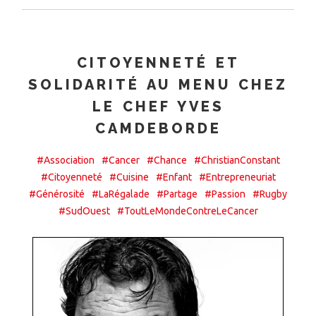
CITOYENNETÉ ET
SOLIDARITÉ AU MENU CHEZ
LE CHEF YVES
CAMDEBORDE
#Association
#Cancer
#Chance
#ChristianConstant
#Citoyenneté
#Cuisine
#Enfant
#Entrepreneuriat
#Générosité
#LaRégalade
#Partage
#Passion
#Rugby
#SudOuest
#ToutLeMondeContreLeCancer