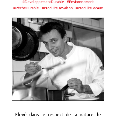
#DeveloppementDurable
#Environnement
#PêcheDurable
#ProduitsDeSaison
#ProduitsLocaux
Elevé dans le respect de la nature, le