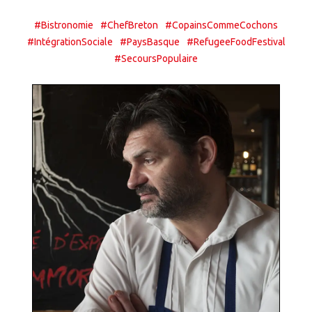
#Bistronomie
#ChefBreton
#CopainsCommeCochons
#IntégrationSociale
#PaysBasque
#RefugeeFoodFestival
#SecoursPopulaire