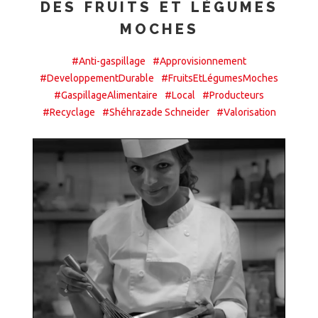
DES FRUITS ET LÉGUMES
MOCHES
#Anti-gaspillage
#Approvisionnement
#DeveloppementDurable
#FruitsEtLégumesMoches
#GaspillageAlimentaire
#Local
#Producteurs
#Recyclage
#Shéhrazade Schneider
#Valorisation