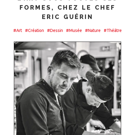
FORMES, CHEZ LE CHEF
ERIC GUÉRIN
#Art
#Création
#Dessin
#Musée
#Nature
#Théâtre