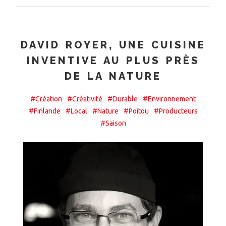
DAVID ROYER, UNE CUISINE
INVENTIVE AU PLUS PRÈS
DE LA NATURE
#Création
#Créativité
#Durable
#Environnement
#Finlande
#Local
#Nature
#Poitou
#Producteurs
#Saison