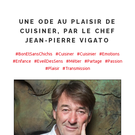
UNE ODE AU PLAISIR DE
CUISINER, PAR LE CHEF
JEAN-PIERRE VIGATO
#BonEtSansChichis
#Cuisiner
#Cuisinier
#Emotions
#Enfance
#EveilDesSens
#Métier
#Partage
#Passion
#Plaisir
#Transmission