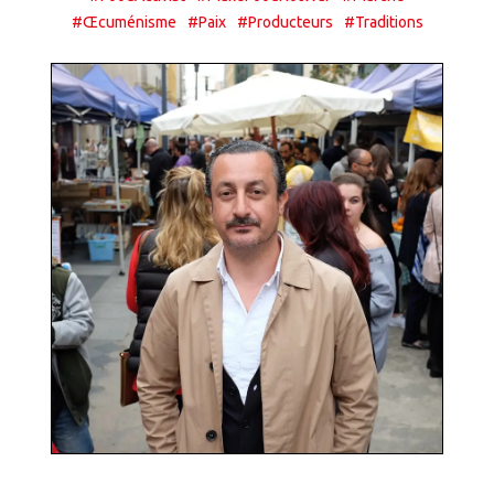
#Œcuménisme
#Paix
#Producteurs
#Traditions