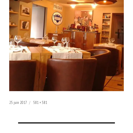
Publié
Taille
25 juin 2017
581 × 581
le
réelle