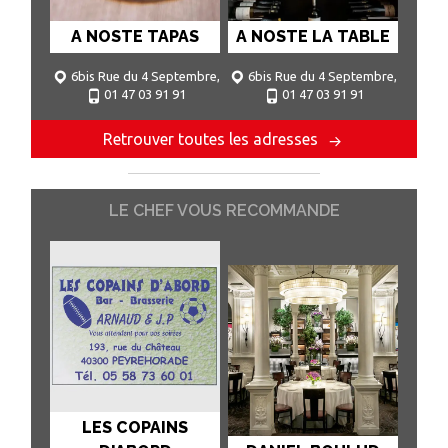
A NOSTE TAPAS
A NOSTE LA TABLE
6bis Rue du 4 Septembre,
6bis Rue du 4 Septembre,
01 47 03 91 91
01 47 03 91 91
75002 Paris
75002 Paris
Retrouver toutes les adresses
LE CHEF VOUS RECOMMANDE
LES COPAINS