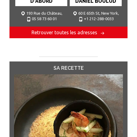
D'ABORD
DANIEL BOULUD
193 Rue du Château,
60 E 65th St, New York,
05 58 73 60 01
+1 212-288-0033
40300 Peyrehorade
NY 10065, États-Unis
Retrouver toutes les adresses
SA RECETTE