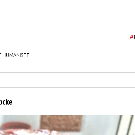
#
E HUMANISTE
pcke