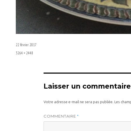
Publié
22 février 2017
le
Taille
3264 × 2448
réelle
Laisser un commentaire
Votre adresse e-mail ne sera pas publiée.
Les champ
COMMENTAIRE
*