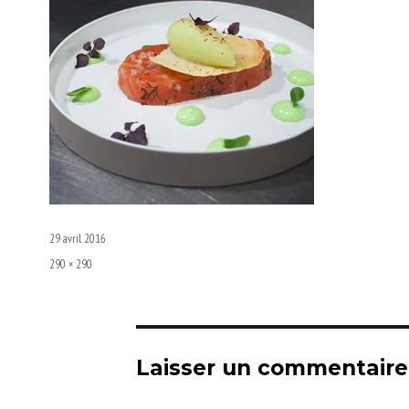
Publié
29 avril 2016
le
Taille
290 × 290
réelle
Laisser un commentaire