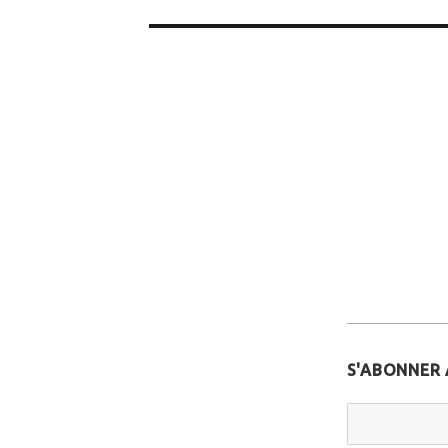
l’article
S'ABONNER 
Email Addr