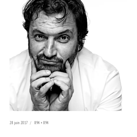
Publié
Taille
28 juin 2017
894 × 894
le
réelle