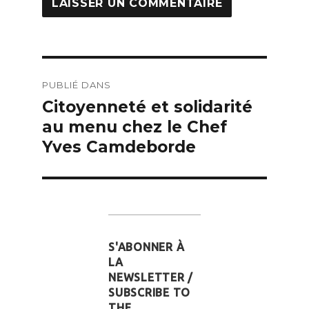
Navigation
PUBLIÉ DANS
de
Citoyenneté et solidarité
l’article
au menu chez le Chef
Yves Camdeborde
S'ABONNER À
LA
NEWSLETTER /
SUBSCRIBE TO
THE