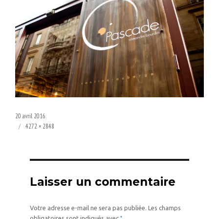
Publié
20 avril 2016
le
Taille
4272 × 2848
réelle
Laisser un commentaire
Votre adresse e-mail ne sera pas publiée.
Les champs
*
obligatoires sont indiqués avec