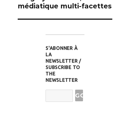
l’article
médiatique multi-facettes
S'ABONNER À
LA
NEWSLETTER /
SUBSCRIBE TO
THE
NEWSLETTER
Email
Address