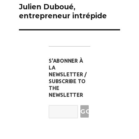
de
Julien Duboué,
l’article
entrepreneur intrépide
S'ABONNER À
LA
NEWSLETTER /
SUBSCRIBE TO
THE
NEWSLETTER
Email
Address