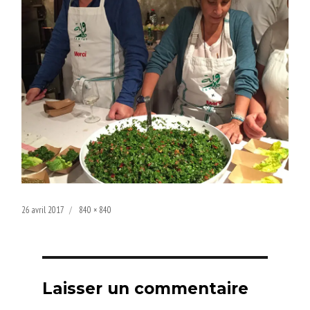
Publié
Taille
26 avril 2017
840 × 840
le
réelle
Laisser un commentaire