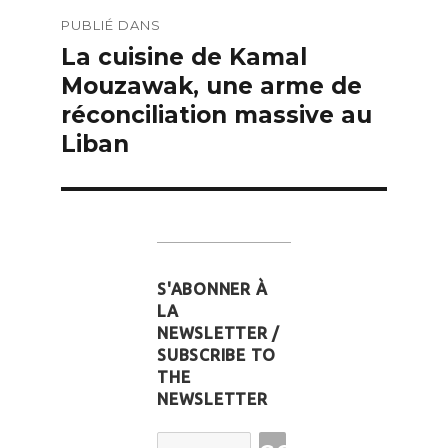
Navigation
PUBLIÉ DANS
de
La cuisine de Kamal
l’article
Mouzawak, une arme de
réconciliation massive au
Liban
S'ABONNER À
LA
NEWSLETTER /
SUBSCRIBE TO
THE
NEWSLETTER
Email