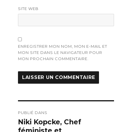
SITE WEB
ENREGISTRER MON NOM, MON E-MAIL ET
MON SITE DANS LE NAVIGATEUR POUR
MON PROCHAIN COMMENTAIRE.
Navigation
PUBLIÉ DANS
de
Niki Kopcke, Chef
l’article
féministe et