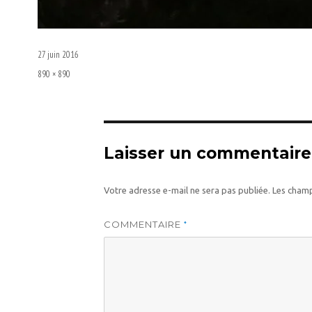
Publié
27 juin 2016
le
Taille
890 × 890
réelle
Laisser un commentaire
Votre adresse e-mail ne sera pas publiée.
Les champ
COMMENTAIRE
*