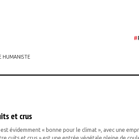
#
E HUMANISTE
its et crus
 est évidemment « bonne pour le climat », avec une empr
tre cuits et crus » est une entrée végétale pleine de coul