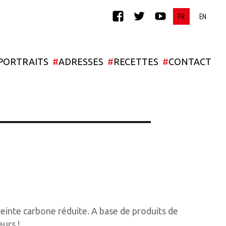
FACEBOOK
TWITTER
YOUTUBE
PORTRAITS
#
ADRESSES
#
RECETTES
#
CONTACT
einte carbone réduite. A base de produits de
eurs !